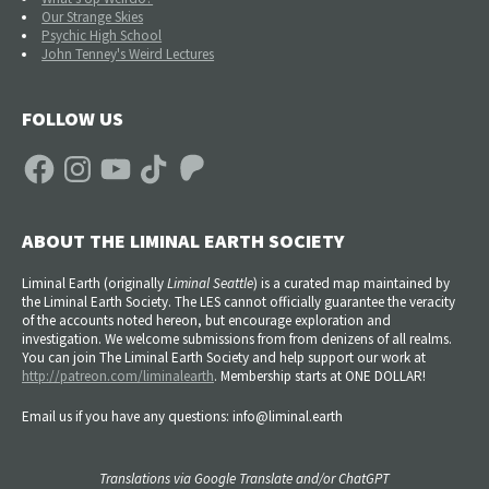
Our Strange Skies
Psychic High School
John Tenney's Weird Lectures
FOLLOW US
Facebook
Instagram
YouTube
TikTok
Patreon
ABOUT THE LIMINAL EARTH SOCIETY
Liminal Earth (
originally
Liminal Seattle
) is a curated map maintained by
the Liminal Earth Society. The LES cannot officially guarantee the veracity
of the accounts noted hereon, but encourage exploration and
investigation. We welcome submissions from from denizens of all realms.
You can join The Liminal Earth Society and help support our work at
http://patreon.com/liminalearth
. Membership starts at ONE DOLLAR!
Email us if you have any questions: info@liminal.earth
Translations via Google Translate and/or ChatGPT