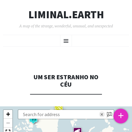
LIMINAL.EARTH
A map of the strange, wonderful, unusual, and unexpected
SKIP
Menu
TO
CONTENT
UM SER ESTRANHO NO
CÉU
+
+
×
−