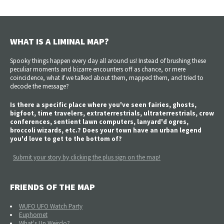
WHAT IS A LIMINAL MAP?
Spooky things happen every day all around us! Instead of brushing these
peculiar moments and bizarre encounters off as chance, or mere
coincidence, what if we talked about them, mapped them, and tried to
decode the message?
Is there a specific place where you've seen fairies, ghosts,
bigfoot, time travelers, extraterrestrials, ultraterrestrials, crow
conferences, sentient lawn computers, lanyard'd ogres,
broccoli wizards, etc.? Does your town have an urban legend
you'd love to get to the bottom of?
Submit your story by clicking the plus sign on the map!
FRIENDS OF THE MAP
WUFO UFO Watch Party
Euphomet
What's Up Weirdo?