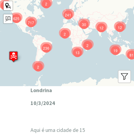
2
9
241
625
717
30
12
12
2
2
236
19
13
81
2
Londrina
10/3/2024
Aqui é uma cidade de 15