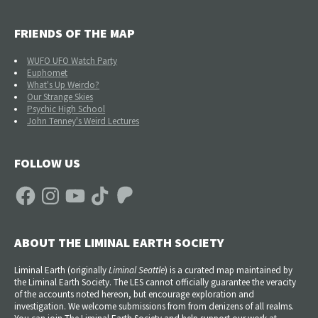
FRIENDS OF THE MAP
WUFO UFO Watch Party
Euphomet
What's Up Weirdo?
Our Strange Skies
Psychic High School
John Tenney's Weird Lectures
FOLLOW US
Facebook
Instagram
YouTube
TikTok
Patreon
ABOUT THE LIMINAL EARTH SOCIETY
Liminal Earth (
originally
Liminal Seattle
) is a curated map maintained by
the Liminal Earth Society. The LES cannot officially guarantee the veracity
of the accounts noted hereon, but encourage exploration and
investigation. We welcome submissions from from denizens of all realms.