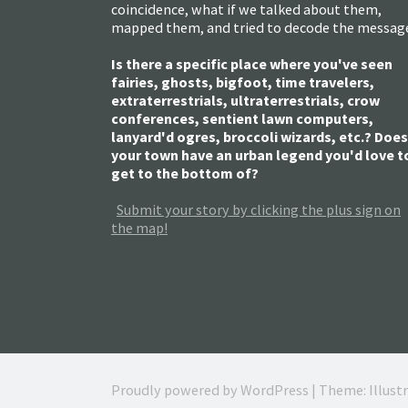
coincidence, what if we talked about them,
mapped them, and tried to decode the messag
Is there a specific place where you've seen
fairies, ghosts, bigfoot, time travelers,
extraterrestrials, ultraterrestrials, crow
conferences, sentient lawn computers,
lanyard'd ogres, broccoli wizards, etc.? Does
your town have an urban legend you'd love t
get to the bottom of?
Submit your story by clicking the plus sign on
the map!
Proudly powered by WordPress
|
Theme: Illust