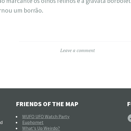
 tão marcante os olhos felinos e a gravata borbole
ornou um borrão.
Leave a comment
FRIENDS OF THE MAP
F
F
WUFO UFO Watch Party
nd
Euphomet
What's Up Weirdo?