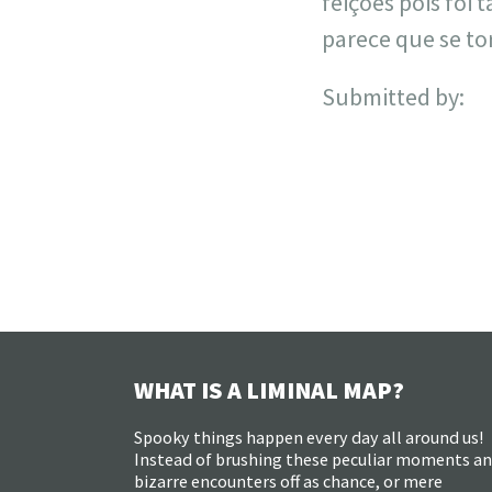
feições pois foi
parece que se t
Submitted by:
WHAT IS A LIMINAL MAP?
Spooky things happen every day all around us!
Instead of brushing these peculiar moments a
bizarre encounters off as chance, or mere