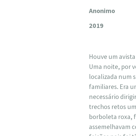
Anonimo
+
−
2019
Houve um avista
Uma noite, por v
localizada num s
familiares. Era 
necessário dirig
trechos retos um
borboleta roxa, 
assemelhavam com