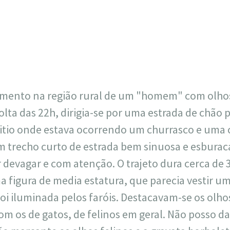
717
30
1
12
×
mento na região rural de um "homem" com olhos 
olta das 22h, dirigia-se por uma estrada de chão 
itio onde estava ocorrendo um churrasco e uma 
um trecho curto de estrada bem sinuosa e esburac
ir devagar e com atenção. O trajeto dura cerca d
a figura de media estatura, que parecia vestir 
foi iluminada pelos faróis. Destacavam-se os olho
 os de gatos, de felinos em geral. Não posso da