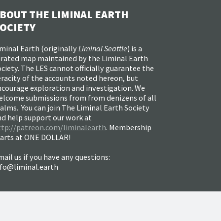
BOUT THE LIMINAL EARTH
OCIETY
minal Earth (
originally
Liminal Seattle
) is a
urated map maintained by the Liminal Earth
ciety. The LES cannot officially guarantee the
racity of the accounts noted hereon, but
ncourage exploration and investigation. We
elcome submissions from from denizens of all
alms. You can join The Liminal Earth Society
nd help support our work at
ttp://patreon.com/liminalearth
. Membership
tarts at ONE DOLLAR!
ail us if you have any questions:
nfo@liminal.earth