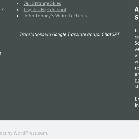
Our Strange Skies
A
e?
Psychic High School
John Tenney's Weird Lectures
S
Li
Translations via Google Translate and/or ChatGPT
c
So
ve
o
e
w
re
a
h
s
Em
i
ratr by
WordPress.com
.