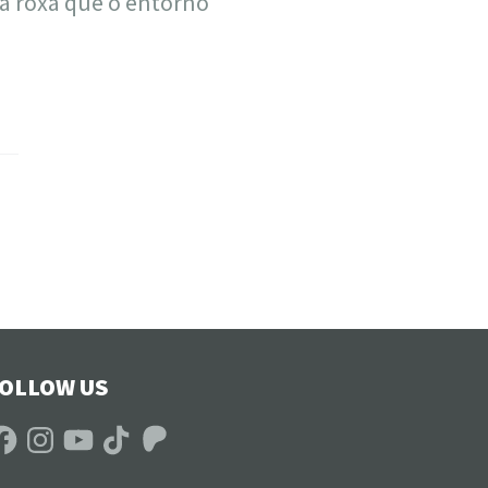
ta roxa que o entorno
OLLOW US
acebook
Instagram
YouTube
TikTok
Patreon