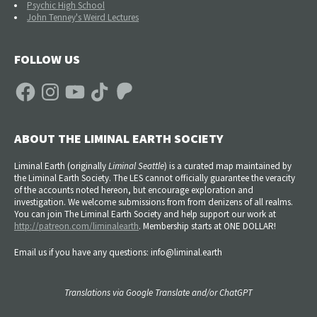
Psychic High School
John Tenney's Weird Lectures
FOLLOW US
Facebook
Instagram
YouTube
TikTok
Patreon
ABOUT THE LIMINAL EARTH SOCIETY
Liminal Earth (
originally
Liminal Seattle
) is a curated map maintained by
the Liminal Earth Society. The LES cannot officially guarantee the veracity
of the accounts noted hereon, but encourage exploration and
investigation. We welcome submissions from from denizens of all realms.
You can join The Liminal Earth Society and help support our work at
http://patreon.com/liminalearth
. Membership starts at ONE DOLLAR!
Email us if you have any questions: info@liminal.earth
Translations via Google Translate and/or ChatGPT