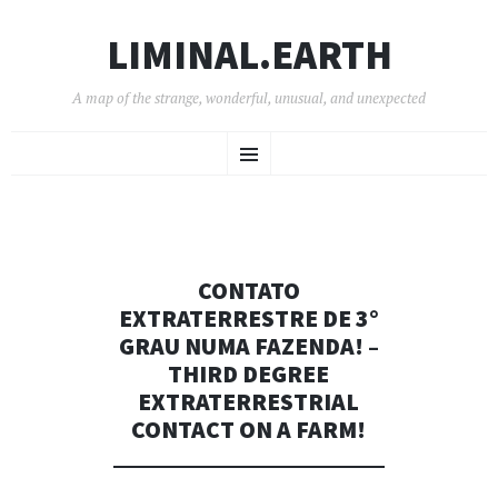
LIMINAL.EARTH
A map of the strange, wonderful, unusual, and unexpected
SKIP
Menu
TO
CONTENT
CONTATO
EXTRATERRESTRE DE 3°
GRAU NUMA FAZENDA! –
THIRD DEGREE
EXTRATERRESTRIAL
CONTACT ON A FARM!