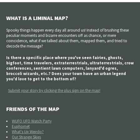
WHAT IS A LIMINAL MAP?
Spooky things happen every day all around us! Instead of brushing these
peculiar moments and bizarre encounters off as chance, or mere
coincidence, what if we talked about them, mapped them, and tried to
decode the message?
Is there a specific place where you've seen fairies, ghosts,
bigfoot, time travelers, extraterrestrials, ultraterrestrials, crow
conferences, sentient lawn computers, lanyard'd ogres,
broccoli wizards, etc.? Does your town have an urban legend
you'd love to get to the bottom of?
Submit your story by clicking the plus sign on the map!
FRIENDS OF THE MAP
WUFO UFO Watch Party
Euphomet
What's Up Weirdo?
Our Strange Skies