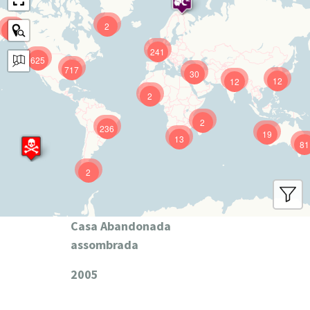
2
9
241
625
717
30
12
12
2
2
236
19
13
81
2
Casa Abandonada
assombrada
2005