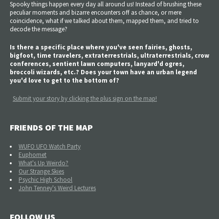
Spooky things happen every day all around us! Instead of brushing these
peculiar moments and bizarre encounters off as chance, or mere
coincidence, what if we talked about them, mapped them, and tried to
decode the message?
Is there a specific place where you've seen fairies, ghosts,
bigfoot, time travelers, extraterrestrials, ultraterrestrials, crow
conferences, sentient lawn computers, lanyard'd ogres,
broccoli wizards, etc.? Does your town have an urban legend
you'd love to get to the bottom of?
Submit your story by clicking the plus sign on the map!
FRIENDS OF THE MAP
WUFO UFO Watch Party
Euphomet
What's Up Weirdo?
Our Strange Skies
Psychic High School
John Tenney's Weird Lectures
FOLLOW US