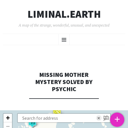
LIMINAL.EARTH
A map of the strange, wonderful, unusual, and unexpected
SKIP
Menu
TO
CONTENT
MISSING MOTHER
MYSTERY SOLVED BY
PSYCHIC
+
+
×
−