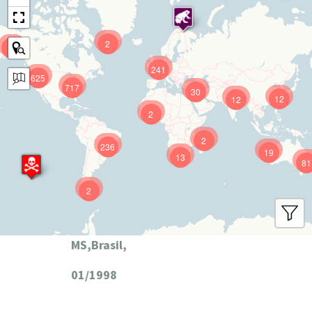
2
9
241
625
717
30
12
12
2
2
236
19
13
81
2
MS,Brasil,
01/1998