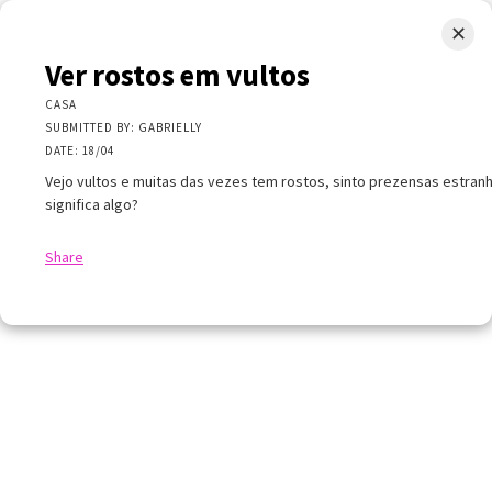
✕
LIMINAL.EARTH
Ver rostos em vultos
A map of the strange, wonderful, unusual, and unexpected
CASA
SUBMITTED BY: GABRIELLY
SKIP
DATE: 18/04
Menu
TO
CONTENT
Vejo vultos e muitas das vezes tem rostos, sinto prezensas estranh
significa algo?
Share
+
+
×
−
er rostos em vultos
ASA
UBMITTED BY: GABRIELLY