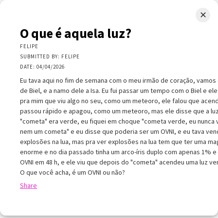
✕
LIMINAL.EARTH
O que é aquela luz?
A map of the strange, wonderful, unusual, and unexpected
FELIPE
SUBMITTED BY: FELIPE
SKIP
DATE: 04/04/2026
Menu
TO
CONTENT
Eu tava aqui no fim de semana com o meu irmão de coração, vamos
de Biel, e a namo dele a Isa. Eu fui passar um tempo com o Biel e ele
pra mim que viu algo no seu, como um meteoro, ele falou que acen
passou rápido e apagou, como um meteoro, mas ele disse que a lu
"cometa" era verde, eu fiquei em choque "cometa verde, eu nunca v
nem um cometa" e eu disse que poderia ser um OVNI, e eu tava ve
+
explosões na lua, mas pra ver explosões na lua tem que ter uma ma
+
×
enorme e no dia passado tinha um arco-íris duplo com apenas 1% e
−
 que é aquela luz?
OVNI em 48 h, e ele viu que depois do "cometa" acendeu uma luz ve
O que você acha, é um OVNI ou não?
ELIPE
UBMITTED BY: FELIPE
Share
ATE: 04/04/2026
u tava aqui no fim de semana com o meu irmão de coração, vamos
hamar de Biel, e a namo dele a Isa. Eu fui passar um tempo com o Biel